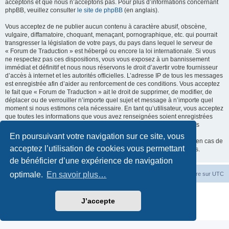
acceptons et que nous n’acceptons pas. Pour plus d’informations concernant
phpBB, veuillez consulter
le site de phpBB
(en anglais).
Vous acceptez de ne publier aucun contenu à caractère abusif, obscène,
vulgaire, diffamatoire, choquant, menaçant, pornographique, etc. qui pourrait
transgresser la législation de votre pays, du pays dans lequel le serveur de
« Forum de Traduction » est hébergé ou encore la loi internationale. Si vous
ne respectez pas ces dispositions, vous vous exposez à un bannissement
immédiat et définitif et nous nous réservons le droit d’avertir votre fournisseur
d’accès à internet et les autorités officielles. L’adresse IP de tous les messages
est enregistrée afin d’aider au renforcement de ces conditions. Vous acceptez
le fait que « Forum de Traduction » ait le droit de supprimer, de modifier, de
déplacer ou de verrouiller n’importe quel sujet et message à n’importe quel
moment si nous estimons cela nécessaire. En tant qu’utilisateur, vous acceptez
que toutes les informations que vous avez renseignées soient enregistrées
dans notre base de données. Bien que ces informations ne seront pas
diffusées à une tierce partie sans votre consentement, ni « Forum de
En poursuivant votre navigation sur ce site, vous
Traduction », ni phpBB, ne pourront être tenus comme responsables en cas de
acceptez l’utilisation de cookies vous permettant
tentative de piratage informatique visant à compromettre vos données.
de bénéficier d’une expérience de navigation
optimale.
En savoir plus…
Accueil du forum
Fuseau horaire sur
UTC
Développé par
phpBB
® Forum Software © phpBB Limited
J’accepte
Traduction française officielle
©
Miles Cellar
Confidentialité
|
Conditions