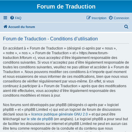
Forum de Traduction
FAQ
Inscription
Connexion
R
Accueil du forum
e
Forum de Traduction - Conditions d’utilisation
c
h
En accédant à « Forum de Traduction » (désigné ci-après par « nous »,
« notre », « nos », « Forum de Traduction » et « https://www.forum-
e
traduction.fr/forum »), vous acceptez d’être légalement responsable des
r
conditions suivantes. Si vous n’acceptez pas d’être légalement responsable de
toutes les conditions suivantes, veuillez ne pas utiliser et accéder à « Forum de
c
Traduction ». Nous pouvons modifier ces conditions à n’importe quel moment
h
et nous essaierons de vous informer de ces modifications, bien que nous vous
conseillons de vérifier régulièrement par vous-même. En effet, si vous
e
continuez à participer à « Forum de Traduction » après que des modifications
r
aient été effectuées, vous acceptez d’être légalement responsable des
conditions modifiées et mises à jour.
Nos forums sont développés par phpBB (désignés ci-après par « logiciel
phpBB » et « phpBB Limited ») qui est un logiciel de forum de discussions
déclaré sous la «
licence publique générale GNU 2.0
» et qui peut être
téléchargé sur
le site de phpBB
(en anglais). Le logiciel phpBB a pour seul but
de faciliter les discussions sur internet et phpBB Limited ne peut en aucun cas
être tenu comme responsable de la conduite et du contenu que nous