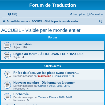
Forum de Traduction
FAQ
Inscription
Connexion
R
Accueil du forum
ACCUEIL - Visible par le monde entier
e
ACCUEIL - Visible par le monde entier
c
Forum
h
e
Présentation
Sujets :
178
r
Règles du forum - À LIRE AVANT DE S'INSCRIRE
c
Sujets :
4
h
Sujets actifs
e
r
Prière de s'essuyer les pieds avant d'entrer…
Dernier message par
marmeline
«
02 mai 2018, 11:09
Nouveau membre - Dictionnaires à donner
Dernier message par
Clarika
«
19 juil. 2026, 08:49
Réponses :
4
Enchantée !
Dernier message par
Tartine
«
13 mars 2026, 14:01
Réponses :
5