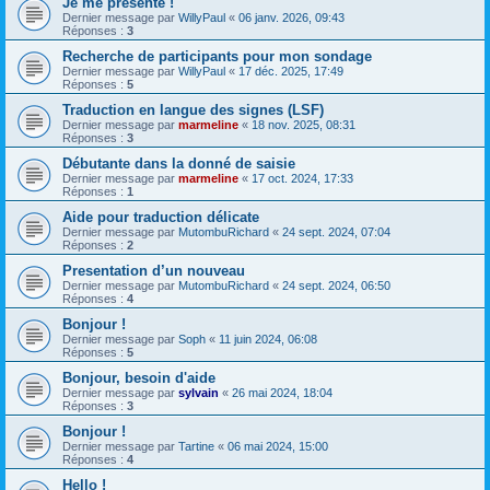
Je me présente !
Dernier message par
WillyPaul
«
06 janv. 2026, 09:43
Réponses :
3
Recherche de participants pour mon sondage
Dernier message par
WillyPaul
«
17 déc. 2025, 17:49
Réponses :
5
Traduction en langue des signes (LSF)
Dernier message par
marmeline
«
18 nov. 2025, 08:31
Réponses :
3
Débutante dans la donné de saisie
Dernier message par
marmeline
«
17 oct. 2024, 17:33
Réponses :
1
Aide pour traduction délicate
Dernier message par
MutombuRichard
«
24 sept. 2024, 07:04
Réponses :
2
Presentation d’un nouveau
Dernier message par
MutombuRichard
«
24 sept. 2024, 06:50
Réponses :
4
Bonjour !
Dernier message par
Soph
«
11 juin 2024, 06:08
Réponses :
5
Bonjour, besoin d'aide
Dernier message par
sylvain
«
26 mai 2024, 18:04
Réponses :
3
Bonjour !
Dernier message par
Tartine
«
06 mai 2024, 15:00
Réponses :
4
Hello !