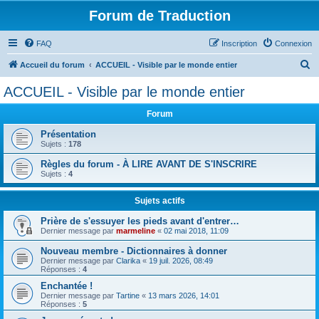
Forum de Traduction
FAQ
Inscription
Connexion
R
Accueil du forum
ACCUEIL - Visible par le monde entier
e
ACCUEIL - Visible par le monde entier
c
Forum
h
e
Présentation
Sujets :
178
r
Règles du forum - À LIRE AVANT DE S'INSCRIRE
c
Sujets :
4
h
Sujets actifs
e
r
Prière de s'essuyer les pieds avant d'entrer…
Dernier message par
marmeline
«
02 mai 2018, 11:09
Nouveau membre - Dictionnaires à donner
Dernier message par
Clarika
«
19 juil. 2026, 08:49
Réponses :
4
Enchantée !
Dernier message par
Tartine
«
13 mars 2026, 14:01
Réponses :
5