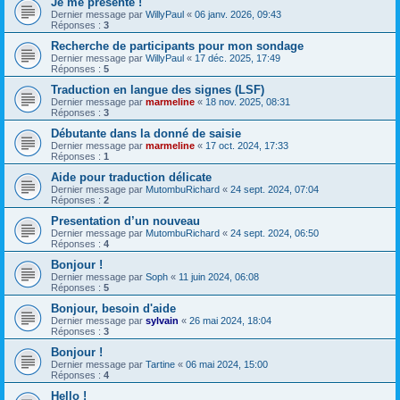
Je me présente !
Dernier message par
WillyPaul
«
06 janv. 2026, 09:43
Réponses :
3
Recherche de participants pour mon sondage
Dernier message par
WillyPaul
«
17 déc. 2025, 17:49
Réponses :
5
Traduction en langue des signes (LSF)
Dernier message par
marmeline
«
18 nov. 2025, 08:31
Réponses :
3
Débutante dans la donné de saisie
Dernier message par
marmeline
«
17 oct. 2024, 17:33
Réponses :
1
Aide pour traduction délicate
Dernier message par
MutombuRichard
«
24 sept. 2024, 07:04
Réponses :
2
Presentation d’un nouveau
Dernier message par
MutombuRichard
«
24 sept. 2024, 06:50
Réponses :
4
Bonjour !
Dernier message par
Soph
«
11 juin 2024, 06:08
Réponses :
5
Bonjour, besoin d'aide
Dernier message par
sylvain
«
26 mai 2024, 18:04
Réponses :
3
Bonjour !
Dernier message par
Tartine
«
06 mai 2024, 15:00
Réponses :
4
Hello !