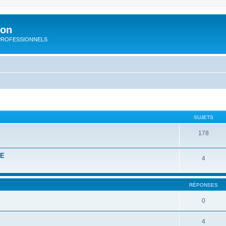
ion
rs PROFESSIONNELS
SUJETS
178
RE
4
RÉPONSES
0
4