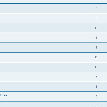
8
5
11
6
3
11
11
6
3
tures
5
6