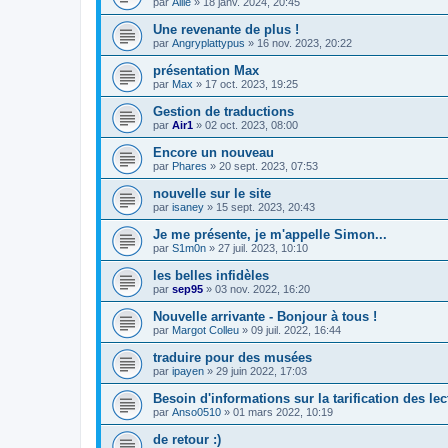
par
Allie
»
18 janv. 2024, 20:45
Une revenante de plus !
par
Angryplattypus
»
16 nov. 2023, 20:22
présentation Max
par
Max
»
17 oct. 2023, 19:25
Gestion de traductions
par
Air1
»
02 oct. 2023, 08:00
Encore un nouveau
par
Phares
»
20 sept. 2023, 07:53
nouvelle sur le site
par
isaney
»
15 sept. 2023, 20:43
Je me présente, je m'appelle Simon...
par
S1m0n
»
27 juil. 2023, 10:10
les belles infidèles
par
sep95
»
03 nov. 2022, 16:20
Nouvelle arrivante - Bonjour à tous !
par
Margot Colleu
»
09 juil. 2022, 16:44
traduire pour des musées
par
ipayen
»
29 juin 2022, 17:03
Besoin d'informations sur la tarification des lec
par
Anso0510
»
01 mars 2022, 10:19
de retour :)