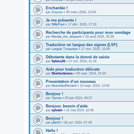
Enchantée !
par
Zouzou
»
05 mars 2026, 13:04
Je me présente !
par
WillyPaul
»
17 déc. 2025, 17:51
Recherche de participants pour mon sondage
par
Merida_the_eloquent
»
20 août 2025, 20:39
Traduction en langue des signes (LSF)
par
Langue Turquoise
»
17 nov. 2025, 10:09
Débutante dans la donné de saisie
par
Sybou26
»
17 oct. 2024, 11:19
Aide pour traduction délicate
par
Sherlockness
»
09 sept. 2024, 15:03
Presentation d’un nouveau
par
MutombuRichard
»
10 sept. 2024, 12:05
Bonjour !
par
Tasma
»
05 juin 2024, 09:27
Bonjour, besoin d'aide
par
sylvain
»
21 mai 2024, 10:36
Bonjour !
par
julie63
»
26 avr. 2024, 07:39
Hello !