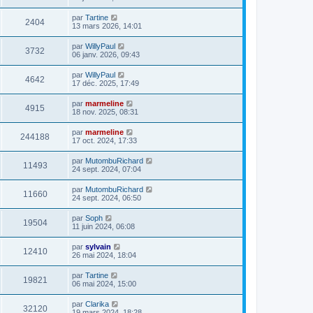
d
e
e
r
par
Tartine
r
2404
m
13 mars 2026, 14:01
n
e
i
s
e
par
WillyPaul
3732
s
r
06 janv. 2026, 09:43
a
m
g
e
par
WillyPaul
e
s
4642
17 déc. 2025, 17:49
s
a
g
par
marmeline
4915
e
18 nov. 2025, 08:31
par
marmeline
244188
17 oct. 2024, 17:33
par
MutombuRichard
11493
24 sept. 2024, 07:04
par
MutombuRichard
11660
24 sept. 2024, 06:50
par
Soph
19504
11 juin 2024, 06:08
par
sylvain
12410
26 mai 2024, 18:04
par
Tartine
19821
06 mai 2024, 15:00
par
Clarika
32120
19 mars 2024, 18:28