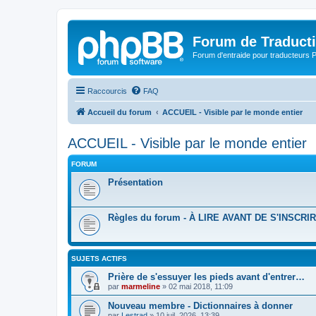
Forum de Traduct
Forum d'entraide pour traducteu
Raccourcis
FAQ
Accueil du forum
ACCUEIL - Visible par le monde entier
ACCUEIL - Visible par le monde entier
FORUM
Présentation
Règles du forum - À LIRE AVANT DE S'INSCRI
SUJETS ACTIFS
Prière de s'essuyer les pieds avant d'entrer…
par
marmeline
»
02 mai 2018, 11:09
Nouveau membre - Dictionnaires à donner
par
Lestrad
»
10 juil. 2026, 13:39