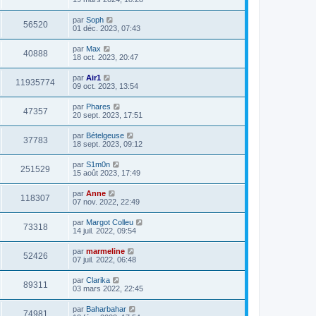
par
Soph
56520
01 déc. 2023, 07:43
par
Max
40888
18 oct. 2023, 20:47
par
Air1
11935774
09 oct. 2023, 13:54
par
Phares
47357
20 sept. 2023, 17:51
par
Bételgeuse
37783
18 sept. 2023, 09:12
par
S1m0n
251529
15 août 2023, 17:49
par
Anne
118307
07 nov. 2022, 22:49
par
Margot Colleu
73318
14 juil. 2022, 09:54
par
marmeline
52426
07 juil. 2022, 06:48
par
Clarika
89311
03 mars 2022, 22:45
par
Baharbahar
74981