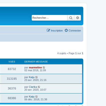
Rechercher
Recherche avancé
Inscription
Connexion
4 sujets • Page
1
sur
1
VUES
DERNIER MESSAGE
par
marmeline
83732
02 mai 2018, 11:09
par
Katju
313195
23 avr. 2020, 21:16
par
Clarika
36376
20 avr. 2020, 10:07
par
Katju
68386
06 déc. 2018, 21:38