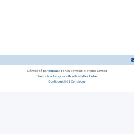
Développé par
phpBB
® Forum Software © phpBB Limited
Traduction française officielle
©
Miles Cellar
Confidentialité
|
Conditions