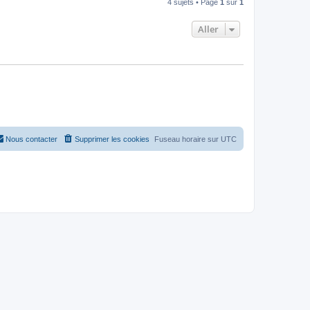
4 sujets • Page
1
sur
1
Aller
Nous contacter
Supprimer les cookies
Fuseau horaire sur
UTC