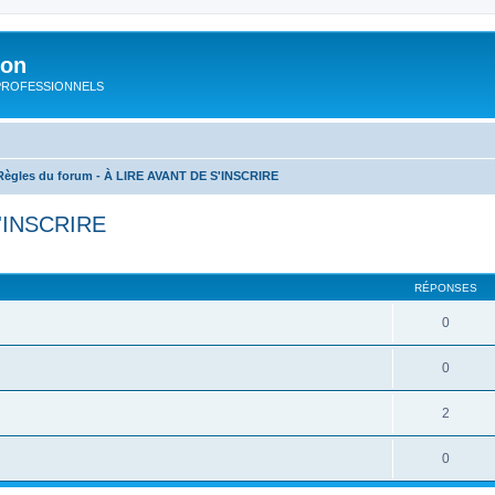
ion
rs PROFESSIONNELS
Règles du forum - À LIRE AVANT DE S'INSCRIRE
S'INSCRIRE
cher
cherche avancée
RÉPONSES
0
0
2
0