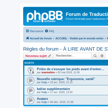
Forum de Traduct
Forum d'entraide pour traducteu
Raccourcis
FAQ
Accueil du forum
ACCUEIL - Visible par le monde entier
Règles du forum - À LIRE AVANT DE 
Recher
Re
Nouveau sujet
SUJETS
Prière de s'essuyer les pieds avant d'entrer…
par
marmeline
»
02 mai 2018, 11:09
Nouvelle rubrique: "Ergonomie, santé"
par
Katju
»
23 avr. 2020, 21:16
balise supplémentaire
par
Katju
»
17 avr. 2020, 13:32
Avatars
par
Katju
»
06 déc. 2018, 21:38