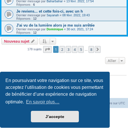
Dernier message par
Baharbahar
«
13 févr. 2022, 17:54
Réponses :
6
Je reviens... et cette fois-ci, avec un h
Dernier message par
Sayanah
«
08 févr. 2022, 19:43
Réponses :
12
J'ai vu de la lumière alors je me suis arrêtée
Dernier message par
Dominique
«
30 oct. 2021, 17:24
Réponses :
12
Nouveau sujet
Page
1
sur
8
1
2
3
4
5
8
Suivant
178 sujets
…
Aller
PERMISSIONS DU FORUM
Vous
ne pouvez pas
publier de nouveaux sujets dans ce forum
En poursuivant votre navigation sur ce site, vous
Vous
ne pouvez pas
répondre aux sujets dans ce forum
Vous
ne pouvez pas
modifier vos messages dans ce forum
acceptez l’utilisation de cookies vous permettant
Vous
ne pouvez pas
supprimer vos messages dans ce forum
de bénéficier d’une expérience de navigation
Vous
ne pouvez pas
transférer de pièces jointes dans ce forum
optimale.
En savoir plus…
Accueil du forum
Fuseau horaire sur
UTC
Développé par
phpBB
® Forum Software © phpBB Limited
J’accepte
Traduction française officielle
©
Miles Cellar
Confidentialité
|
Conditions