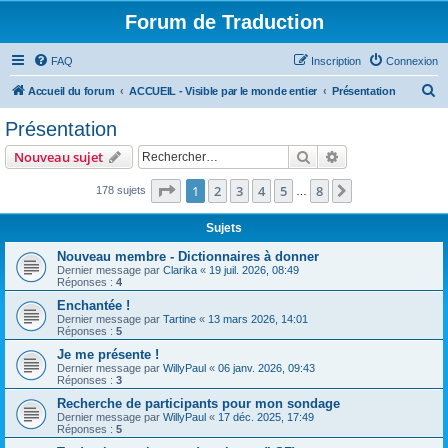
Forum de Traduction
FAQ
Inscription
Connexion
R
Accueil du forum
ACCUEIL - Visible par le monde entier
Présentation
e
Présentation
c
Rechercher
Recherche avanc
Nouveau sujet
h
e
Page
1
sur
8
1
2
3
4
5
8
Suivant
178 sujets
…
r
Sujets
c
Nouveau membre - Dictionnaires à donner
h
Dernier message par
Clarika
«
19 juil. 2026, 08:49
Réponses :
4
e
Enchantée !
r
Dernier message par
Tartine
«
13 mars 2026, 14:01
Réponses :
5
Je me présente !
Dernier message par
WillyPaul
«
06 janv. 2026, 09:43
Réponses :
3
Recherche de participants pour mon sondage
Dernier message par
WillyPaul
«
17 déc. 2025, 17:49
Réponses :
5