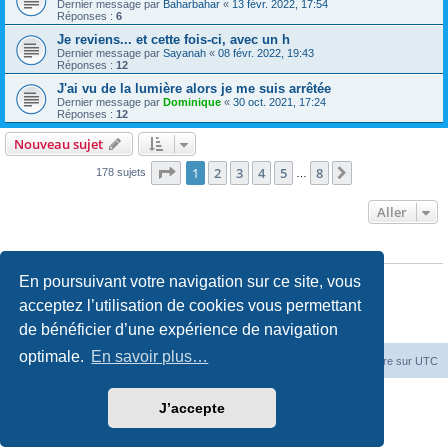
Dernier message par
Baharbahar
«
13 févr. 2022, 17:54
Réponses :
6
Je reviens... et cette fois-ci, avec un h
Dernier message par
Sayanah
«
08 févr. 2022, 19:43
Réponses :
12
J'ai vu de la lumière alors je me suis arrêtée
Dernier message par
Dominique
«
30 oct. 2021, 17:24
Réponses :
12
Nouveau sujet
Page
1
sur
8
1
2
3
4
5
8
Suivant
178 sujets
…
Aller
PERMISSIONS DU FORUM
Vous
ne pouvez pas
publier de nouveaux sujets dans ce forum
En poursuivant votre navigation sur ce site, vous
Vous
ne pouvez pas
répondre aux sujets dans ce forum
Vous
ne pouvez pas
modifier vos messages dans ce forum
acceptez l’utilisation de cookies vous permettant
Vous
ne pouvez pas
supprimer vos messages dans ce forum
de bénéficier d’une expérience de navigation
Vous
ne pouvez pas
transférer de pièces jointes dans ce forum
optimale.
En savoir plus…
Accueil du forum
Fuseau horaire sur
UTC
Développé par
phpBB
® Forum Software © phpBB Limited
J’accepte
Traduction française officielle
©
Miles Cellar
Confidentialité
|
Conditions