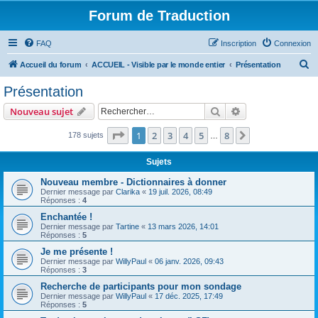
Forum de Traduction
FAQ
Inscription
Connexion
R
Accueil du forum
ACCUEIL - Visible par le monde entier
Présentation
e
Présentation
c
Rechercher
Recherche avanc
Nouveau sujet
h
e
Page
1
sur
8
1
2
3
4
5
8
Suivant
178 sujets
…
r
Sujets
c
Nouveau membre - Dictionnaires à donner
h
Dernier message par
Clarika
«
19 juil. 2026, 08:49
Réponses :
4
e
Enchantée !
r
Dernier message par
Tartine
«
13 mars 2026, 14:01
Réponses :
5
Je me présente !
Dernier message par
WillyPaul
«
06 janv. 2026, 09:43
Réponses :
3
Recherche de participants pour mon sondage
Dernier message par
WillyPaul
«
17 déc. 2025, 17:49
Réponses :
5