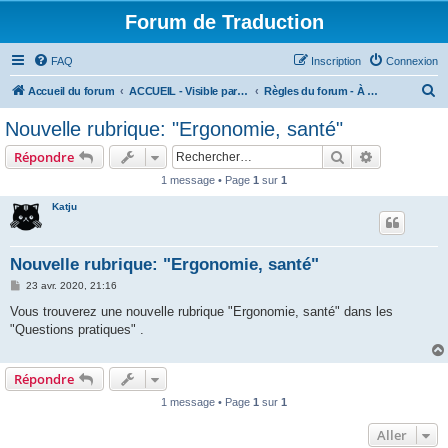
Forum de Traduction
FAQ
Inscription
Connexion
R
Accueil du forum
ACCUEIL - Visible par le monde entier
Règles du forum - À LIRE AVANT DE S'INSCRIRE
e
Nouvelle rubrique: "Ergonomie, santé"
c
Rechercher
Recherche 
Répondre
h
1 message • Page
1
sur
1
e
Katju
r
c
h
Nouvelle rubrique: "Ergonomie, santé"
e
M
23 avr. 2020, 21:16
e
r
s
Vous trouverez une nouvelle rubrique "Ergonomie, santé" dans les
s
"Questions pratiques" .
a
g
e
Répondre
1 message • Page
1
sur
1
Aller