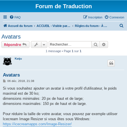
Forum de Traduction
FAQ
Inscription
Connexion
R
Accueil du forum
ACCUEIL - Visible par le monde entier
Règles du forum - À LIRE AVANT DE S'INSCRIRE
e
Avatars
c
Rechercher
Recherche 
Répondre
h
1 message • Page
1
sur
1
e
Katju
r
c
h
Avatars
e
M
06 déc. 2018, 21:38
e
r
s
Si vous souhaitez ajouter un avatar à votre profil d'utilisateur, le poids
s
maximal est de 30 ko;
a
g
dimensions minimales: 20 px de haut et de large;
e
dimensions maximales: 150 px de haut et de large.
Pour réduire la taille de votre avatar, vous pouvez par exemple utiliser
Icecream Image Resizer si vous êtes sous Windows:
https://icecreamapps.com/Image-Resizer/