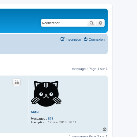
Rechercher
Recherche avancé
Inscription
Connexion
1 message • Page
1
sur
1
Katju
Messages :
878
Inscription :
17 févr. 2018, 20:11
H
a
1 message • Page
1
sur
1