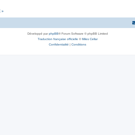
E »
Développé par
phpBB
® Forum Software © phpBB Limited
Traduction française officielle
©
Miles Cellar
Confidentialité
|
Conditions