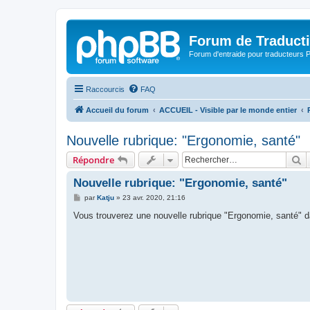
Forum de Traduct
Forum d'entraide pour traducteu
Raccourcis
FAQ
Accueil du forum
ACCUEIL - Visible par le monde entier
Nouvelle rubrique: "Ergonomie, santé"
R
Répondre
Nouvelle rubrique: "Ergonomie, santé"
M
par
Katju
»
23 avr. 2020, 21:16
e
s
Vous trouverez une nouvelle rubrique "Ergonomie, santé" d
s
a
g
e