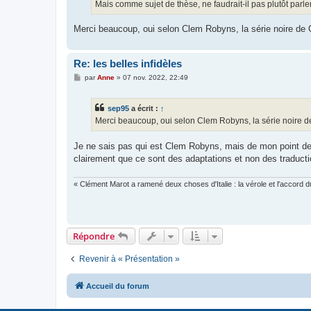
Mais comme sujet de thèse, ne faudrait-il pas plutôt parler
Merci beaucoup, oui selon Clem Robyns, la série noire de 
Re: les belles infidèles
M
par
Anne
»
07 nov. 2022, 22:49
e
s
s
sep95
a écrit :
↑
a
g
Merci beaucoup, oui selon Clem Robyns, la série noire de
e
Je ne sais pas qui est Clem Robyns, mais de mon point de vu
clairement que ce sont des adaptations et non des traducti
« Clément Marot a ramené deux choses d'Italie : la vérole et l'accord du
Répondre
Revenir à « Présentation »
Accueil du forum