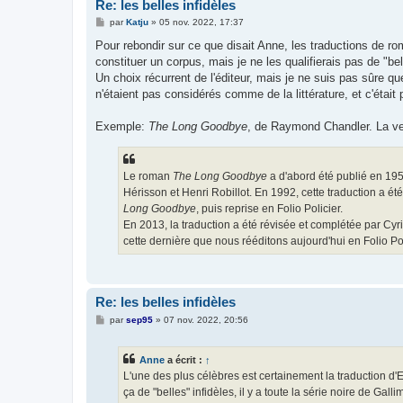
Re: les belles infidèles
M
par
Katju
»
05 nov. 2022, 17:37
e
s
Pour rebondir sur ce que disait Anne, les traductions de ro
s
constituer un corpus, mais je ne les qualifierais pas de "be
a
g
Un choix récurrent de l'éditeur, mais je ne suis pas sûre qu
e
n'étaient pas considérés comme de la littérature, et c'était
Exemple:
The Long Goodbye
, de Raymond Chandler. La vers
Le roman
The Long Goodbye
a d'abord été publié en 195
Hérisson et Henri Robillot. En 1992, cette traduction a ét
Long Goodbye
, puis reprise en Folio Policier.
En 2013, la traduction a été révisée et complétée par Cyr
cette dernière que nous rééditons aujourd'hui en Folio Pol
Re: les belles infidèles
M
par
sep95
»
07 nov. 2022, 20:56
e
s
s
Anne
a écrit :
↑
a
g
L'une des plus célèbres est certainement la traduction d'E
e
ça de "belles" infidèles, il y a toute la série noire de Gal