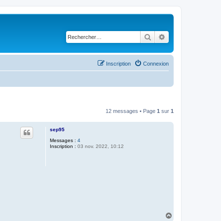
Rechercher
Recherche avancé
Inscription
Connexion
12 messages • Page
1
sur
1
sep95
Messages :
4
Inscription :
03 nov. 2022, 10:12
H