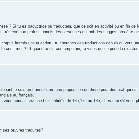
èse ? Si tu es traductrice ou traducteur, que ce soit en activité ou en fin de 
tant réservé aux professionnels, les personnes qui ont des suggestions à te p
on corpus hormis une question : tu cherches des traductions depuis ou vers un
ux-tu confirmer ? Et quand tu dis contemporain, tu vises quelle période exact
enant je suis en train d’écrire une proposition de thèse pour doctorat qui est 
anglais au français.
vous connaissez une belle infidèle de 16e,17e ou 18e, dites-moi s'il vous pl
t ses œuvres traduites?