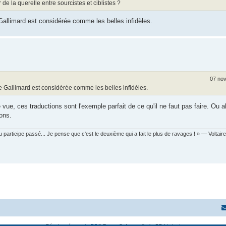
 de la querelle entre sourcistes et ciblistes ?
Gallimard est considérée comme les belles infidèles.
07 nov
 Gallimard est considérée comme les belles infidèles.
e, ces traductions sont l'exemple parfait de ce qu'il ne faut pas faire. Ou al
ons.
 participe passé... Je pense que c'est le deuxième qui a fait le plus de ravages ! » — Voltaire
Développé par
phpBB
® Forum Software © phpBB Limited