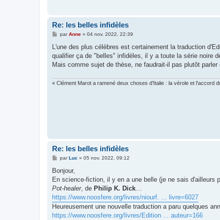
g
e
Re: les belles infidèles
M
par
Anne
»
04 nov. 2022, 22:39
e
s
L'une des plus célèbres est certainement la traduction d'Ed
s
qualifier ça de "belles" infidèles, il y a toute la série noir
a
g
Mais comme sujet de thèse, ne faudrait-il pas plutôt parler d
e
« Clément Marot a ramené deux choses d'Italie : la vérole et l'accord du
Re: les belles infidèles
M
par
Luc
»
05 nov. 2022, 09:12
e
s
Bonjour,
s
En science-fiction, il y en a une belle (je ne sais d'ailleurs
a
g
Pot-healer
, de
Philip K. Dick
…
e
https://www.noosfere.org/livres/niourf. ... livre=6027
Heureusement une nouvelle traduction a paru quelques anné
https://www.noosfere.org/livres/Edition ... auteur=166