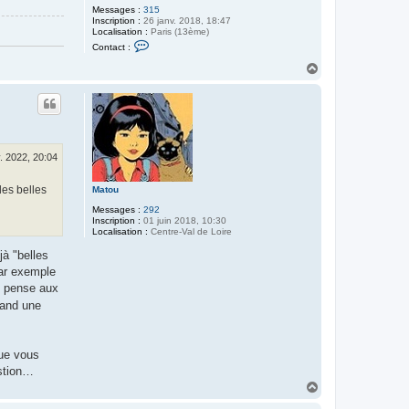
Messages :
315
Inscription :
26 janv. 2018, 18:47
Localisation :
Paris (13ème)
C
Contact :
o
n
H
t
a
a
u
c
t
t
e
r
L
u
. 2022, 20:04
c
les belles
Matou
Messages :
292
Inscription :
01 juin 2018, 10:30
Localisation :
Centre-Val de Loire
jà "belles
par exemple
je pense aux
uand une
que vous
estion…
H
a