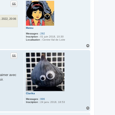
u
t
. 2022, 20:06
Matou
Messages :
292
Inscription :
01 juin 2018, 10:30
Localisation :
Centre-Val de Loire
H
a
u
t
 aimer avec
ir.
Clarika
Messages :
996
Inscription :
24 janv. 2018, 18:53
H
a
u