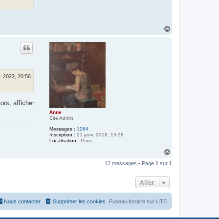
H
a
u
t
. 2022, 20:56
ors, afficher
Anne
Site Admin
Messages :
1264
Inscription :
21 janv. 2018, 15:38
Localisation :
Paris
H
a
12 messages • Page
1
sur
1
u
t
Aller
Nous contacter
Supprimer les cookies
Fuseau horaire sur
UTC