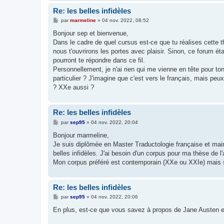
Re: les belles infidèles
M
par
marmeline
»
04 nov. 2022, 08:52
e
s
Bonjour sep et bienvenue,
s
Dans le cadre de quel cursus est-ce que tu réalises cette th
a
g
nous t'ouvrirons les portes avec plaisir. Sinon, ce forum é
e
pourront te répondre dans ce fil.
Personnellement, je n'ai rien qui me vienne en tête pour t
particulier ? J'imagine que c'est vers le français, mais pe
? XXe aussi ?
Re: les belles infidèles
M
par
sep95
»
04 nov. 2022, 20:04
e
s
Bonjour marmeline,
s
Je suis diplômée en Master Traductologie française et maint
a
g
belles infidèles. J'ai besoin d'un corpus pour ma thèse de l'
e
Mon corpus préféré est contemporain (XXe ou XXIe) mais si 
Re: les belles infidèles
M
par
sep95
»
04 nov. 2022, 20:06
e
s
En plus, est-ce que vous savez à propos de Jane Austen e
s
a