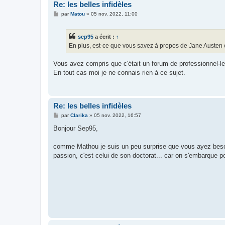
Re: les belles infidèles
M
par
Matou
»
05 nov. 2022, 11:00
e
s
s
sep95
a écrit :
↑
a
g
En plus, est-ce que vous savez à propos de Jane Austen 
e
Vous avez compris que c'était un forum de professionnel·l
En tout cas moi je ne connais rien à ce sujet.
Re: les belles infidèles
M
par
Clarika
»
05 nov. 2022, 16:57
e
s
Bonjour Sep95,
s
a
g
comme Mathou je suis un peu surprise que vous ayez besoin 
e
passion, c'est celui de son doctorat... car on s'embarque p