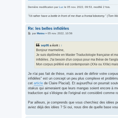
Dernière modification par
Luc
le 05 nov. 2022, 09:53, modifié 2 fois.
"I'd rather have a bottle in front of me than a frontal lobotomy." (Tom Wa
Re: les belles infidèles
M
par
Matou
»
05 nov. 2022, 10:56
e
s
s
sep95
a écrit :
↑
a
g
Bonjour marmeline,
e
Je suis diplômée en Master Traductologie française et main
infidèles. J'ai besoin d'un corpus pour ma thèse de l'angla
Mon corpus préféré est contemporain (XXe ou XXIe) mais si
Je n'ai pas fait de thèse, mais avant de définir votre corpu
infidèles" est un concept un peu plus complexe et problém
cet
article
de Claire Placial). Et aujourd'hui on pourrait sout
otakus qui aimeraient que leurs mangas soient encore à moi
traduction qui s'éloigne de l'original est considéré comme r
Par ailleurs, je comprends que vous cherchiez des idées po
aviez déjà des idées ? Si oui, nous dire de quelle base vo