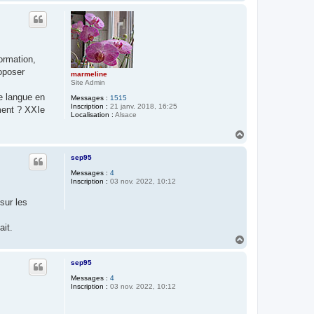
a
u
t
formation,
roposer
marmeline
Site Admin
e langue en
Messages :
1515
Inscription :
21 janv. 2018, 16:25
ement ? XXIe
Localisation :
Alsace
H
a
u
sep95
t
Messages :
4
Inscription :
03 nov. 2022, 10:12
sur les
ait.
H
a
u
sep95
t
Messages :
4
Inscription :
03 nov. 2022, 10:12