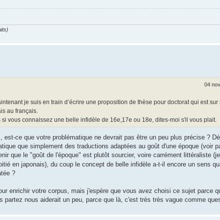
its)
04 nov
tenant je suis en train d’écrire une proposition de thèse pour doctorat qui est sur 
is au français.
 vous connaissez une belle infidèle de 16e,17e ou 18e, dites-moi s'il vous plait.
s, est-ce que votre problématique ne devrait pas être un peu plus précise ? Dé
atique que simplement des traductions adaptées au goût d'une époque (voir 
enir que le "goût de l'époque" est plutôt sourcier, voire carrément littéraliste (
tié en japonais), du coup le concept de belle infidèle a-t-il encore un sens q
atée ?
ur enrichir votre corpus, mais j'espère que vous avez choisi ce sujet parce 
us partez nous aiderait un peu, parce que là, c'est très très vague comme qu