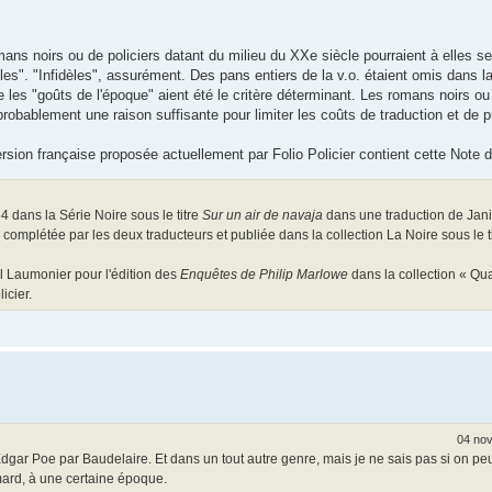
mans noirs ou de policiers datant du milieu du XXe siècle pourraient à elles s
lles". "Infidèles", assurément. Des pans entiers de la v.o. étaient omis dans la
e les "goûts de l'époque" aient été le critère déterminant. Les romans noirs ou 
 probablement une raison suffisante pour limiter les coûts de traduction et de p
ion française proposée actuellement par Folio Policier contient cette Note de
4 dans la Série Noire sous le titre
Sur un air de navaja
dans une traduction de Jan
é complétée par les deux traducteurs et publiée dans la collection La Noire sous le t
il Laumonier pour l'édition des
Enquêtes de Philip Marlowe
dans la collection « Qua
icier.
04 nov
dgar Poe par Baudelaire. Et dans un tout autre genre, mais je ne sais pas si on peut
limard, à une certaine époque.