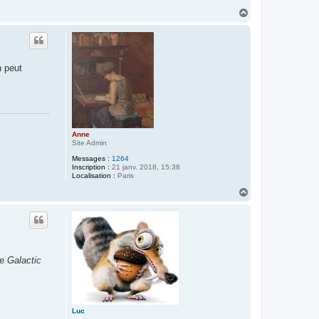
H
a
u
t
n peut
Anne
Site Admin
Messages :
1264
Inscription :
21 janv. 2018, 15:38
Localisation :
Paris
H
a
u
t
de
Galactic
Luc