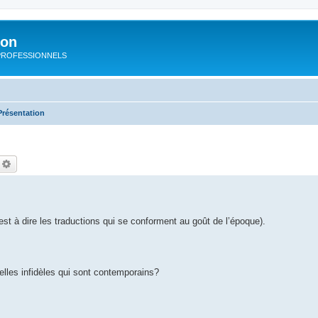
ion
rs PROFESSIONNELS
Présentation
echercher
Recherche avancée
c’est à dire les traductions qui se conforment au goût de l’époque).
lles infidèles qui sont contemporains?