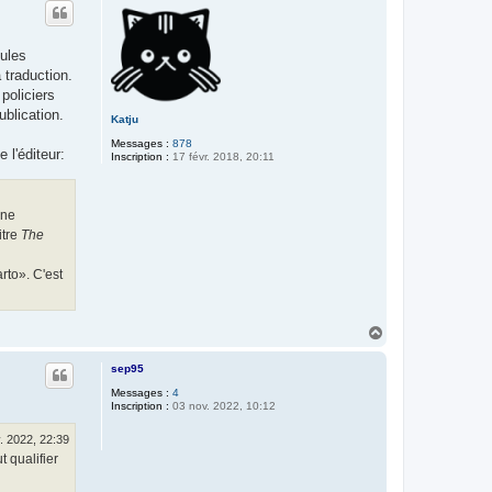
t
eules
 traduction.
policiers
ublication.
Katju
Messages :
878
 l'éditeur:
Inscription :
17 févr. 2018, 20:11
ine
itre
The
rto». C'est
H
a
u
sep95
t
Messages :
4
Inscription :
03 nov. 2022, 10:12
. 2022, 22:39
 qualifier