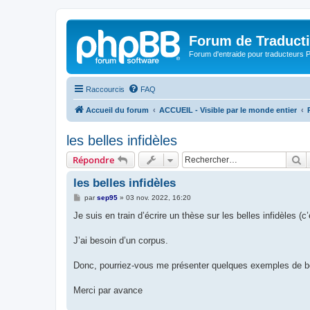
Forum de Traduct
Forum d'entraide pour traducteu
Raccourcis
FAQ
Accueil du forum
ACCUEIL - Visible par le monde entier
les belles infidèles
R
Répondre
les belles infidèles
M
par
sep95
»
03 nov. 2022, 16:20
e
s
Je suis en train d’écrire un thèse sur les belles infidèles (
s
a
g
J’ai besoin d’un corpus.
e
Donc, pourriez-vous me présenter quelques exemples de be
Merci par avance