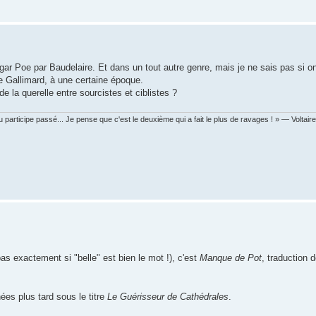
gar Poe par Baudelaire. Et dans un tout autre genre, mais je ne sais pas si o
e de Gallimard, à une certaine époque.
e la querelle entre sourcistes et ciblistes ?
 participe passé... Je pense que c'est le deuxième qui a fait le plus de ravages ! » — Voltaire
 pas exactement si "belle" est bien le mot !), c'est
Manque de Pot
, traduction 
es plus tard sous le titre
Le Guérisseur de Cathédrales
.