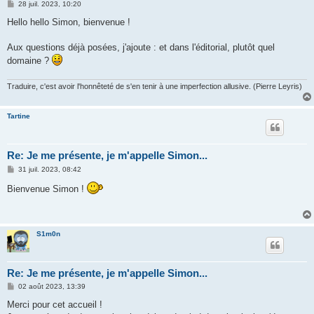
M
28 juil. 2023, 10:20
e
s
Hello hello Simon, bienvenue !
s
a
g
Aux questions déjà posées, j'ajoute : et dans l'éditorial, plutôt quel
e
domaine ?
Traduire, c'est avoir l'honnêteté de s'en tenir à une imperfection allusive. (Pierre Leyris)
Tartine
Re: Je me présente, je m'appelle Simon...
M
31 juil. 2023, 08:42
e
s
Bienvenue Simon !
s
a
g
e
S1m0n
Re: Je me présente, je m'appelle Simon...
M
02 août 2023, 13:39
e
s
Merci pour cet accueil !
s