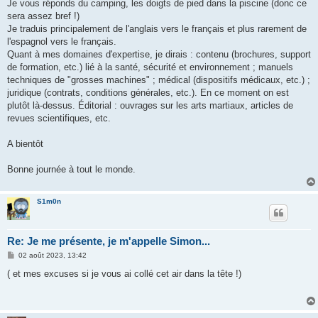
Je vous réponds du camping, les doigts de pied dans la piscine (donc ce
a
g
sera assez bref !)
e
Je traduis principalement de l'anglais vers le français et plus rarement de
l'espagnol vers le français.
Quant à mes domaines d'expertise, je dirais : contenu (brochures, support
de formation, etc.) lié à la santé, sécurité et environnement ; manuels
techniques de "grosses machines" ; médical (dispositifs médicaux, etc.) ;
juridique (contrats, conditions générales, etc.). En ce moment on est
plutôt là-dessus. Éditorial : ouvrages sur les arts martiaux, articles de
revues scientifiques, etc.
A bientôt
Bonne journée à tout le monde.
S1m0n
Re: Je me présente, je m'appelle Simon...
M
02 août 2023, 13:42
e
s
( et mes excuses si je vous ai collé cet air dans la tête !)
s
a
g
e