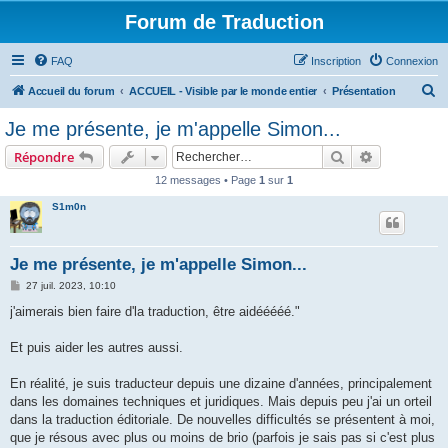
Forum de Traduction
FAQ
Inscription
Connexion
R
Accueil du forum
ACCUEIL - Visible par le monde entier
Présentation
e
Je me présente, je m'appelle Simon...
c
Rechercher
Recherche 
Répondre
h
12 messages • Page
1
sur
1
e
S1m0n
r
c
h
Je me présente, je m'appelle Simon...
e
M
27 juil. 2023, 10:10
e
r
s
j'aimerais bien faire d'la traduction, être aidééééé."
s
a
g
Et puis aider les autres aussi.
e
En réalité, je suis traducteur depuis une dizaine d'années, principalement
dans les domaines techniques et juridiques. Mais depuis peu j'ai un orteil
dans la traduction éditoriale. De nouvelles difficultés se présentent à moi,
que je résous avec plus ou moins de brio (parfois je sais pas si c'est plus