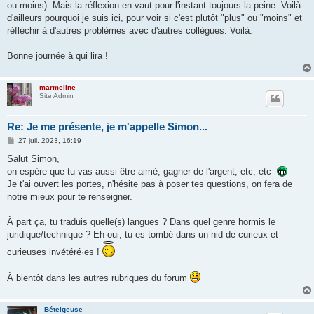
ou moins). Mais la réflexion en vaut pour l'instant toujours la peine. Voilà
d'ailleurs pourquoi je suis ici, pour voir si c'est plutôt "plus" ou "moins" et
réfléchir à d'autres problèmes avec d'autres collègues. Voilà.
Bonne journée à qui lira !
marmeline
Site Admin
Re: Je me présente, je m'appelle Simon...
M
27 juil. 2023, 16:19
e
s
Salut Simon,
s
on espère que tu vas aussi être aimé, gagner de l'argent, etc, etc
a
g
Je t'ai ouvert les portes, n'hésite pas à poser tes questions, on fera de
e
notre mieux pour te renseigner.
À part ça, tu traduis quelle(s) langues ? Dans quel genre hormis le
juridique/technique ? Eh oui, tu es tombé dans un nid de curieux et
curieuses invétéré·es !
À bientôt dans les autres rubriques du forum
Bételgeuse