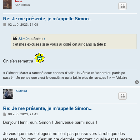
Anne
Site Admin
Re: Je me présente, je m'appelle Simon...
M
02 août 2023, 14:08
e
s
s
S1m0n
a écrit :
↑
a
g
( et mes excuses si je vous ai collé cet air dans la tête !)
e
On s'en remettra
« Clément Marot a ramené deux choses d'Italie : la vérole et l'accord du participe
passé... Je pense que c'est le deuxième qui a fait le plus de ravages ! » — Voltaire
Clarika
Re: Je me présente, je m'appelle Simon...
M
08 août 2023, 21:41
e
s
Bonjour Henri, euh, Simon ! Bienvenue parmi nous !
s
a
g
Je vois que mes collègues ne t'ont pas poussé vers la rubrique des
e
recettes. Pourtant, c'est un rite d'entrée important : quelle est ta recette