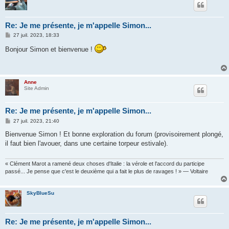
Re: Je me présente, je m'appelle Simon...
M
27 juil. 2023, 18:33
e
s
Bonjour Simon et bienvenue !
s
a
g
e
Anne
Site Admin
Re: Je me présente, je m'appelle Simon...
M
27 juil. 2023, 21:40
e
s
Bienvenue Simon ! Et bonne exploration du forum (provisoirement plongé,
s
il faut bien l'avouer, dans une certaine torpeur estivale).
a
g
e
« Clément Marot a ramené deux choses d'Italie : la vérole et l'accord du participe
passé... Je pense que c'est le deuxième qui a fait le plus de ravages ! » — Voltaire
SkyBlueSu
Re: Je me présente, je m'appelle Simon...