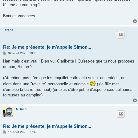
fétiche au camping ?
Bonnes vacances !
Tartine
Re: Je me présente, je m'appelle Simon...
M
09 août 2023, 10:48
e
s
Han mais c'est vrai ! Bien vu, Clarikette ! Qu'est-ce que tu nous proposes
s
de bon, Simon ?
a
g
e
(Attention, pas sûre que les coquillettes/knacki soient acceptées, ou
alors dans une "revisite" personnelle et originale
) (la fille met
d'emblée la barre très haut) (en plus d'être pétrie d'expériences culinaires
foireuses au camping)
S1m0n
Re: Je me présente, je m'appelle Simon...
M
15 août 2023, 17:49
e