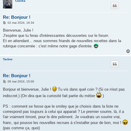
Clarika
Re: Bonjour !
M
02 mai 2024, 16:34
e
s
Bienvenue, Julie !
s
J'espère que tu feras d'intéressantes découvertes sur le forum.
a
g
Et en attendant... nous sommes friands de nouvelles recettes dans la
e
rubrique concernée : c'est même notre gage d'entrée.
Tartine
Re: Bonjour !
M
06 mai 2024, 15:00
e
s
Bonjour et bienvenue, Julie !
Tu vis dans quel coin ? (Si ce n'est pas
s
indiscret.) (On dira que la curiosité fait partie du métier
a
)
g
e
PS : comment se fesse que le smiley que je choisis dans la liste ne
correspond pas toujours à celui qui apparait ? Le premier sourire, là, il a
l'air vraiment timoré, pour le dire poliment. Je voudrais un sourire vrai,
franc, qui pousse les nouvelles recrues à s'installer pour de bon, moi !
(pas comme ça, quoi)