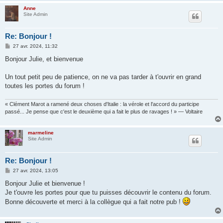
Anne
Site Admin
Re: Bonjour !
M
27 avr. 2024, 11:32
e
s
Bonjour Julie, et bienvenue
s
a
g
Un tout petit peu de patience, on ne va pas tarder à t'ouvrir en grand
e
toutes les portes du forum !
« Clément Marot a ramené deux choses d'Italie : la vérole et l'accord du participe
passé... Je pense que c'est le deuxième qui a fait le plus de ravages ! » — Voltaire
marmeline
Site Admin
Re: Bonjour !
M
27 avr. 2024, 13:05
e
s
Bonjour Julie et bienvenue !
s
Je t'ouvre les portes pour que tu puisses découvrir le contenu du forum.
a
g
Bonne découverte et merci à la collègue qui a fait notre pub !
e