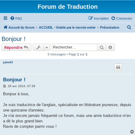
Forum de Traduction
FAQ
Inscription
Connexion
R
Accueil du forum
ACCUEIL - Visible par le monde entier
Présentation
e
Bonjour !
c
Rechercher
Recherche 
Répondre
h
5 messages • Page
1
sur
1
e
julie63
r
c
h
Bonjour !
e
M
26 avr. 2024, 07:39
e
r
s
Bonjour à tous,
s
a
g
Je suis traductrice de l'anglais, spécialisée en littérature jeunesse, depuis
e
une quinzaine d'années.
Je n'ai encore jamais fréquenté ce forum, mais une amie traductrice m'en
a dit le plus grand bien.
Ravie de compter parmi vous !