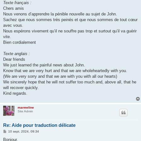
Texte français :
Chers amis
Nous venons d’apprendre la pénible nouvelle au sujet de John.
Sachez que nous sommes très peinés et que nous sommes de tout cœur
avec vous.
Nous espérons vivement qu’il ne souffre pas trop et surtout qu’il va guérir
vite.
Bien cordialement
Texte anglais :
Dear friends
We just learned the painful news about John.
Know that we are very hurt and that we are wholeheartedly with you.
(We are very sorry and that we are with you with all our hearts)
We sincerely hope that he will not suffer too much and, above all, that he
will recover quickly.
Kind regards.
marmeline
Site Admin
Re: Aide pour traduction délicate
M
10 sept. 2024, 09:34
e
s
Bonjour,