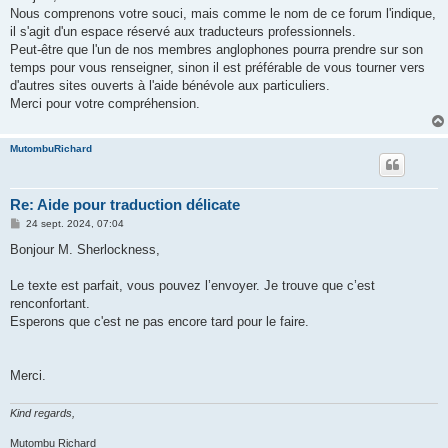
s
Nous comprenons votre souci, mais comme le nom de ce forum l'indique,
a
g
il s'agit d'un espace réservé aux traducteurs professionnels.
e
Peut-être que l'un de nos membres anglophones pourra prendre sur son
temps pour vous renseigner, sinon il est préférable de vous tourner vers
d'autres sites ouverts à l'aide bénévole aux particuliers.
Merci pour votre compréhension.
MutombuRichard
Re: Aide pour traduction délicate
M
24 sept. 2024, 07:04
e
s
Bonjour M. Sherlockness,
s
a
g
Le texte est parfait, vous pouvez l’envoyer. Je trouve que c’est
e
renconfortant.
Esperons que c'est ne pas encore tard pour le faire.
Merci.
Kind regards,
Mutombu Richard