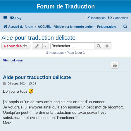
Forum de Traduction
FAQ
Inscription
Connexion
R
Accueil du forum
ACCUEIL - Visible par le monde entier
Présentation
e
Aide pour traduction délicate
c
Rechercher
Recherche 
Répondre
h
3 messages • Page
1
sur
1
e
Sherlockness
r
c
h
Aide pour traduction délicate
e
M
09 sept. 2024, 15:03
e
r
s
Bonjour à tous
s
a
g
j’ai appris qu’un de mes amis anglais est atteint d’un cancer.
e
Je voudrais lui envoyer ainsi qu’à son épouse un petit mot de réconfort.
Quelqu’un peut-il me dire si la traduction du texte suivant est
satisfaisante et éventuellement l’améliorer ?
Merci