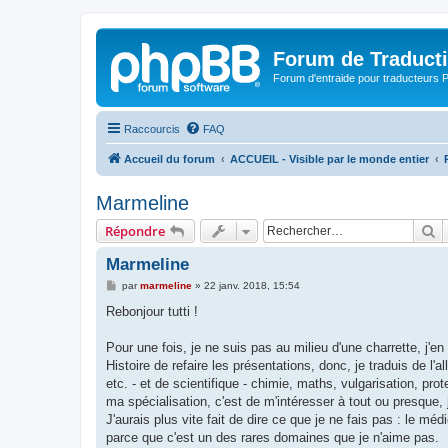
Forum de Traduct
Forum d'entraide pour traducteu
Raccourcis
FAQ
Accueil du forum
ACCUEIL - Visible par le monde entier
Marmeline
R
Répondre
Marmeline
M
par
marmeline
»
22 janv. 2018, 15:54
e
s
Rebonjour tutti !
s
a
g
Pour une fois, je ne suis pas au milieu d'une charrette, j'
e
Histoire de refaire les présentations, donc, je traduis de l'
etc. - et de scientifique - chimie, maths, vulgarisation, pr
ma spécialisation, c'est de m'intéresser à tout ou presque, j
J'aurais plus vite fait de dire ce que je ne fais pas : le méd
parce que c'est un des rares domaines que je n'aime pas.