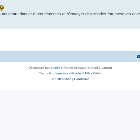
 à nouveau trinquer à nos réussites et s'envoyer des zondes forumesques en 
Développé par
phpBB
® Forum Software © phpBB Limited
Traduction française officielle
©
Miles Cellar
Confidentialité
|
Conditions