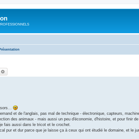
ion
rs PROFESSIONNELS
Présentation
echercher
Recherche avancée
en sors…
allemand et de l'anglais, pas mal de technique - électronique, capteurs, machine
otection des animaux - mais aussi un peu d'économie, d'histoire, et pour finir d
e fais aussi dans le tricot et le crochet.
ical pur et dur parce que je laisse ça à ceux qui ont étudié le domaine, et le ju