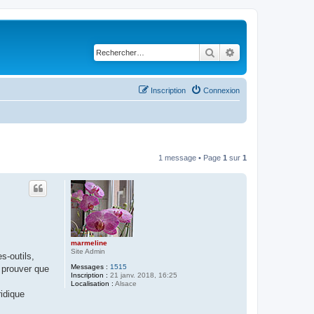
Rechercher
Recherche avancé
Inscription
Connexion
1 message • Page
1
sur
1
marmeline
Site Admin
s-outils,
Messages :
1515
e prouver que
Inscription :
21 janv. 2018, 16:25
Localisation :
Alsace
ridique