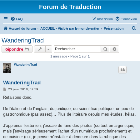
Forum de Traduction
FAQ
Inscription
Connexion
R
Accueil du forum
ACCUEIL - Visible par le monde entier
Présentation
e
WanderingTrad
c
Rechercher
Recherche 
Répondre
h
1 message • Page
1
sur
1
e
WanderingTrad
r
c
h
WanderingTrad
e
M
23 janv. 2018, 07:59
e
r
s
Refaisons donc.
s
a
g
De l'italien et de l'anglais, du juridique, du scientifico-politique, un peu de
e
gastronomique (pas assez)… Plus de littéraire depuis mes études, hélas.
J'apprends l'estonien, j'essaie de faire des photos (surtout en argentique,
mais j'envisage sérieusement l'achat d'un numérique prochainement) et
de cuisiner (oui, je pense m'installer à demeure dans la rubrique des