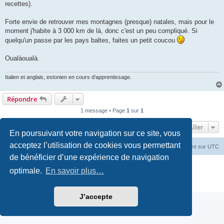
recettes).
Forte envie de retrouver mes montagnes (presque) natales, mais pour le
moment j'habite à 3 000 km de là, donc c'est un peu compliqué. Si
quelqu'un passe par les pays baltes, faites un petit coucou
Oualàoualà.
Italien et anglais, estonien en cours d'apprentissage.
Répondre
1 message • Page
1
sur
1
Aller
En poursuivant votre navigation sur ce site, vous
acceptez l’utilisation de cookies vous permettant
Accueil du forum
Fuseau horaire sur
UTC
de bénéficier d’une expérience de navigation
Développé par
phpBB
® Forum Software © phpBB Limited
optimale.
En savoir plus…
Traduction française officielle
©
Miles Cellar
Confidentialité
|
Conditions
J’accepte