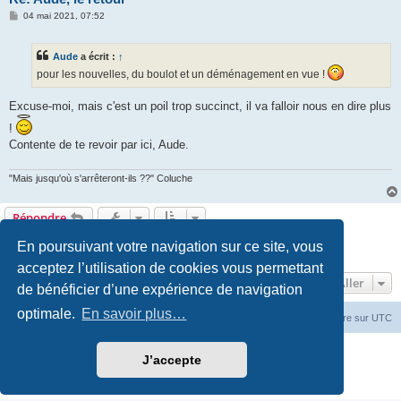
M
04 mai 2021, 07:52
e
s
s
Aude
a écrit :
↑
a
g
pour les nouvelles, du boulot et un déménagement en vue !
e
Excuse-moi, mais c'est un poil trop succinct, il va falloir nous en dire plus
!
Contente de te revoir par ici, Aude.
"Mais jusqu'où s'arrêteront-ils ??" Coluche
Répondre
En poursuivant votre navigation sur ce site, vous
1
2
Suivant
27 messages
acceptez l’utilisation de cookies vous permettant
Aller
de bénéficier d’une expérience de navigation
optimale.
En savoir plus…
Accueil du forum
Fuseau horaire sur
UTC
Développé par
phpBB
® Forum Software © phpBB Limited
J’accepte
Traduction française officielle
©
Miles Cellar
Confidentialité
|
Conditions