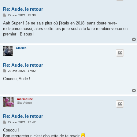
Re: Aude, le retour
M
29 avr. 2021, 13:30
e
s
Aah Super ! Je ne sais plus où j'étais en 2018, sans doute re-re-
s
redisparue aussi, alors cette fois je te souhaite la re-re-rebienvenue en
a
g
premier ! Bisous !
e
Clarika
Re: Aude, le retour
M
29 avr. 2021, 17:02
e
s
Coucou, Aude !
s
a
g
e
marmeline
Site Admin
Re: Aude, le retour
M
29 avr. 2021, 17:42
e
s
Coucou !
s
Bon rerereretour, c'est chouette de te revoir
a