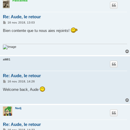
Pascalitsa
Re: Aude, le retour
M
16 nov. 2018, 13:03
e
s
Bien contente que tu nous aies rejoints!
s
a
g
e
alili81
Re: Aude, le retour
M
16 nov. 2018, 14:26
e
s
Welcome back, Aude
s
a
g
e
Nadj
Re: Aude, le retour
M
16 nov. 2018, 14:33