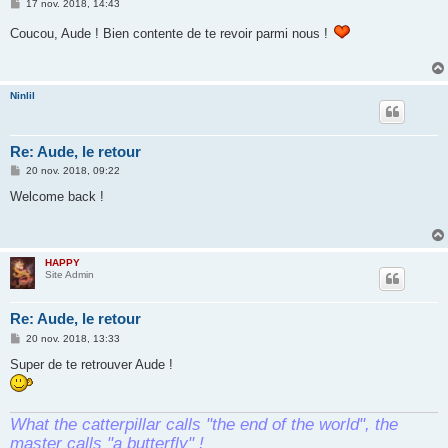
M
17 nov. 2018, 14:43
e
s
Coucou, Aude ! Bien contente de te revoir parmi nous !
s
a
g
e
Ninlil
Re: Aude, le retour
M
20 nov. 2018, 09:22
e
s
Welcome back !
s
a
g
e
HAPPY
Site Admin
Re: Aude, le retour
M
20 nov. 2018, 13:33
e
s
Super de te retrouver Aude !
s
a
g
e
What the catterpillar calls "the end of the world", the
master calls "a butterfly" !