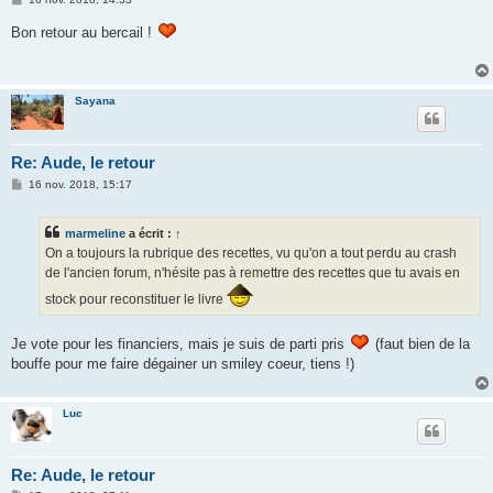
e
s
Bon retour au bercail !
s
a
g
e
Sayana
Re: Aude, le retour
M
16 nov. 2018, 15:17
e
s
s
marmeline
a écrit :
↑
a
g
On a toujours la rubrique des recettes, vu qu'on a tout perdu au crash
e
de l'ancien forum, n'hésite pas à remettre des recettes que tu avais en
stock pour reconstituer le livre
Je vote pour les financiers, mais je suis de parti pris
(faut bien de la
bouffe pour me faire dégainer un smiley coeur, tiens !)
Luc
Re: Aude, le retour