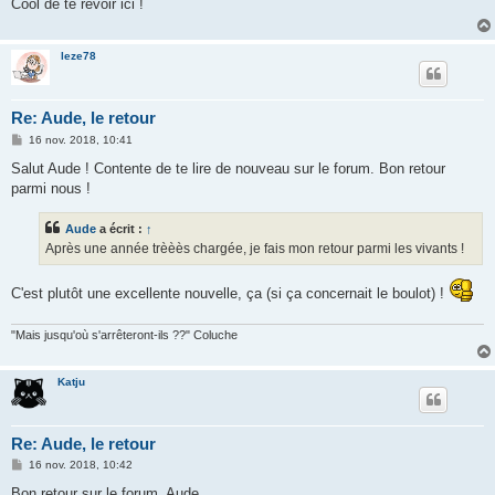
Cool de te revoir ici !
a
g
e
leze78
Re: Aude, le retour
M
16 nov. 2018, 10:41
e
s
Salut Aude ! Contente de te lire de nouveau sur le forum. Bon retour
s
parmi nous !
a
g
e
Aude
a écrit :
↑
Après une année trèèès chargée, je fais mon retour parmi les vivants !
C'est plutôt une excellente nouvelle, ça (si ça concernait le boulot) !
"Mais jusqu'où s'arrêteront-ils ??" Coluche
Katju
Re: Aude, le retour
M
16 nov. 2018, 10:42
e
s
Bon retour sur le forum, Aude.