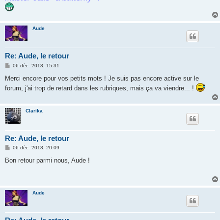
Aude
Re: Aude, le retour
M
06 déc. 2018, 15:31
e
s
Merci encore pour vos petits mots ! Je suis pas encore active sur le
s
forum, j'ai trop de retard dans les rubriques, mais ça va viendre... !
a
g
e
Clarika
Re: Aude, le retour
M
06 déc. 2018, 20:09
e
s
Bon retour parmi nous, Aude !
s
a
g
e
Aude