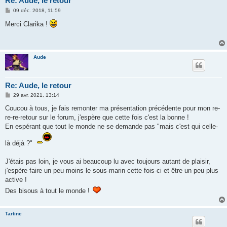
Re: Aude, le retour
M
09 déc. 2018, 11:59
e
s
Merci Clarika !
s
a
g
e
Aude
Re: Aude, le retour
M
29 avr. 2021, 13:14
e
s
Coucou à tous, je fais remonter ma présentation précédente pour mon re-
s
re-re-retour sur le forum, j'espère que cette fois c'est la bonne !
a
g
En espérant que tout le monde ne se demande pas "mais c'est qui celle-
e
là déjà ?"
J'étais pas loin, je vous ai beaucoup lu avec toujours autant de plaisir,
j'espère faire un peu moins le sous-marin cette fois-ci et être un peu plus
active !
Des bisous à tout le monde !
Tartine