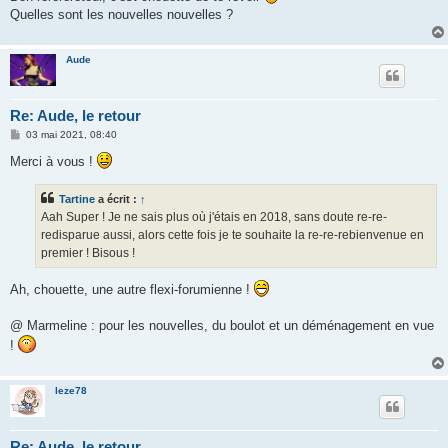
g
Quelles sont les nouvelles nouvelles ?
e
Aude
Re: Aude, le retour
M
03 mai 2021, 08:40
e
s
Merci à vous !
s
a
g
Tartine
a écrit :
↑
e
Aah Super ! Je ne sais plus où j'étais en 2018, sans doute re-re-
redisparue aussi, alors cette fois je te souhaite la re-re-rebienvenue en
premier ! Bisous !
Ah, chouette, une autre flexi-forumienne !
@ Marmeline : pour les nouvelles, du boulot et un déménagement en vue
!
leze78
Re: Aude, le retour