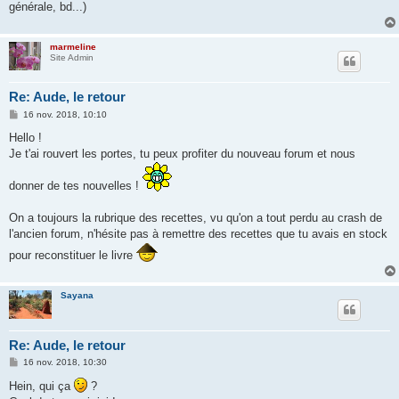
générale, bd...)
marmeline
Site Admin
Re: Aude, le retour
M
16 nov. 2018, 10:10
e
s
Hello !
s
Je t'ai rouvert les portes, tu peux profiter du nouveau forum et nous
a
g
e
donner de tes nouvelles !
On a toujours la rubrique des recettes, vu qu'on a tout perdu au crash de
l'ancien forum, n'hésite pas à remettre des recettes que tu avais en stock
pour reconstituer le livre
Sayana
Re: Aude, le retour
M
16 nov. 2018, 10:30
e
s
Hein, qui ça
?
s