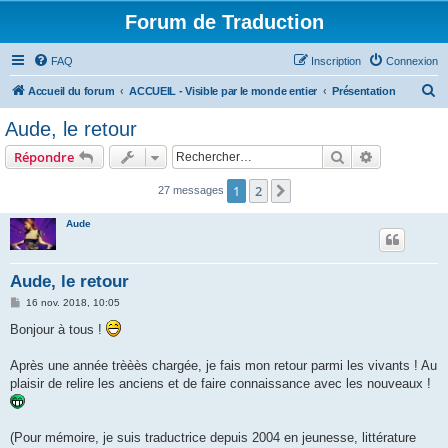
Forum de Traduction
FAQ
Inscription
Connexion
R
Accueil du forum
ACCUEIL - Visible par le monde entier
Présentation
e
Aude, le retour
c
Rechercher
Recherche 
Répondre
h
e
1
2
Suivant
27 messages
r
Aude
c
h
Aude, le retour
e
M
16 nov. 2018, 10:05
r
e
s
Bonjour à tous !
s
a
g
Après une année trèèès chargée, je fais mon retour parmi les vivants ! Au
e
plaisir de relire les anciens et de faire connaissance avec les nouveaux !
(Pour mémoire, je suis traductrice depuis 2004 en jeunesse, littérature