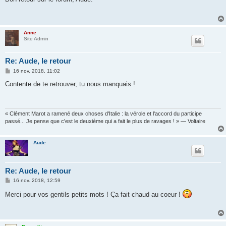
s
a
g
e
Anne
Site Admin
Re: Aude, le retour
M
16 nov. 2018, 11:02
e
s
Contente de te retrouver, tu nous manquais !
s
a
g
e
« Clément Marot a ramené deux choses d'Italie : la vérole et l'accord du participe
passé... Je pense que c'est le deuxième qui a fait le plus de ravages ! » — Voltaire
Aude
Re: Aude, le retour
M
16 nov. 2018, 12:59
e
s
Merci pour vos gentils petits mots ! Ça fait chaud au coeur !
s
a
g
e