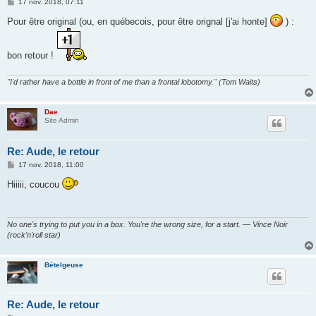
M
17 nov. 2018, 07:11
e
s
Pour être original (ou, en québecois, pour être orignal [j'ai honte]
) :
s
a
g
e
bon retour !
"I'd rather have a bottle in front of me than a frontal lobotomy." (Tom Waits)
Dae
Site Admin
Re: Aude, le retour
M
17 nov. 2018, 11:00
e
s
Hiiiii, coucou
s
a
g
e
No one's trying to put you in a box. You're the wrong size, for a start. — Vince Noir
(rock'n'roll star)
Bételgeuse
Re: Aude, le retour