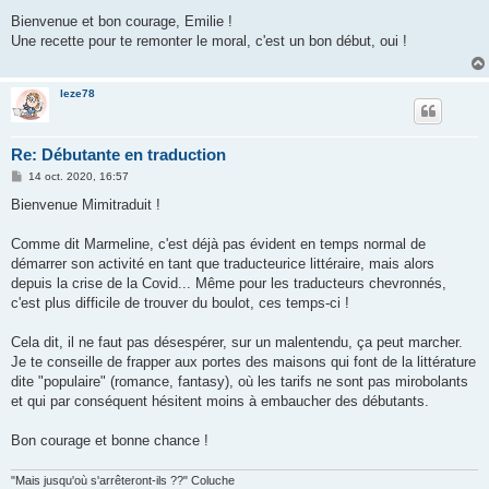
e
s
Bienvenue et bon courage, Emilie !
s
Une recette pour te remonter le moral, c'est un bon début, oui !
a
g
e
leze78
Re: Débutante en traduction
M
14 oct. 2020, 16:57
e
s
Bienvenue Mimitraduit !
s
a
g
Comme dit Marmeline, c'est déjà pas évident en temps normal de
e
démarrer son activité en tant que traducteurice littéraire, mais alors
depuis la crise de la Covid... Même pour les traducteurs chevronnés,
c'est plus difficile de trouver du boulot, ces temps-ci !
Cela dit, il ne faut pas désespérer, sur un malentendu, ça peut marcher.
Je te conseille de frapper aux portes des maisons qui font de la littérature
dite "populaire" (romance, fantasy), où les tarifs ne sont pas mirobolants
et qui par conséquent hésitent moins à embaucher des débutants.
Bon courage et bonne chance !
"Mais jusqu'où s'arrêteront-ils ??" Coluche