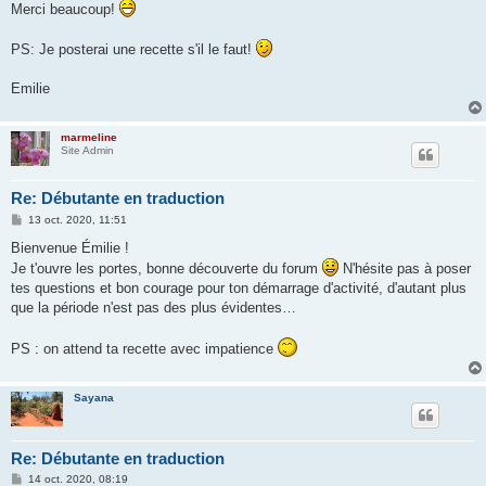
Merci beaucoup!
PS: Je posterai une recette s'il le faut!
Emilie
marmeline
Site Admin
Re: Débutante en traduction
M
13 oct. 2020, 11:51
e
s
Bienvenue Émilie !
s
Je t'ouvre les portes, bonne découverte du forum
N'hésite pas à poser
a
g
tes questions et bon courage pour ton démarrage d'activité, d'autant plus
e
que la période n'est pas des plus évidentes…
PS : on attend ta recette avec impatience
Sayana
Re: Débutante en traduction
M
14 oct. 2020, 08:19