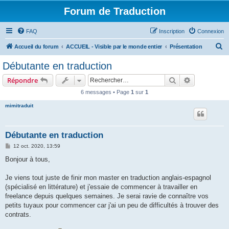
Forum de Traduction
FAQ
Inscription
Connexion
R
Accueil du forum
ACCUEIL - Visible par le monde entier
Présentation
e
Débutante en traduction
c
Rechercher
Recherche 
Répondre
h
6 messages • Page
1
sur
1
e
mimitraduit
r
c
h
Débutante en traduction
e
M
12 oct. 2020, 13:59
e
r
s
Bonjour à tous,
s
a
g
Je viens tout juste de finir mon master en traduction anglais-espagnol
e
(spécialisé en littérature) et j'essaie de commencer à travailler en
freelance depuis quelques semaines. Je serai ravie de connaître vos
petits tuyaux pour commencer car j'ai un peu de difficultés à trouver des
contrats.