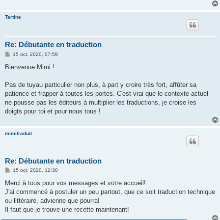
Tartine
Re: Débutante en traduction
M
15 oct. 2020, 07:59
e
s
Bienvenue Mimi !
s
a
g
Pas de tuyau particulier non plus, à part y croire très fort, affûter sa
e
patience et frapper à toutes les portes. C'est vrai que le contexte actuel
ne pousse pas les éditeurs à multiplier les traductions, je croise les
doigts pour toi et pour nous tous !
mimitraduit
Re: Débutante en traduction
M
15 oct. 2020, 12:30
e
s
Merci à tous pour vos messages et votre accueil!
s
J'ai commencé à postuler un peu partout, que ce soit traduction technique
a
g
ou littéraire, advienne que pourra!
e
Il faut que je trouve une recette maintenant!