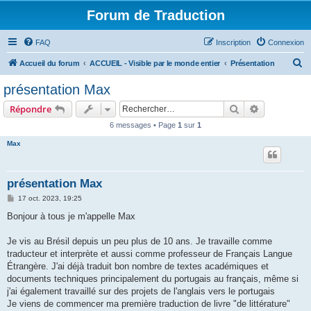
Forum de Traduction
FAQ
Inscription
Connexion
R
Accueil du forum
ACCUEIL - Visible par le monde entier
Présentation
e
présentation Max
c
Rechercher
Recherche 
Répondre
h
6 messages • Page
1
sur
1
e
Max
r
c
h
présentation Max
e
M
17 oct. 2023, 19:25
e
r
s
Bonjour à tous je m'appelle Max
s
a
g
Je vis au Brésil depuis un peu plus de 10 ans. Je travaille comme
e
traducteur et interprète et aussi comme professeur de Français Langue
Étrangère. J'ai déjà traduit bon nombre de textes académiques et
documents techniques principalement du portugais au français, même si
j'ai également travaillé sur des projets de l'anglais vers le portugais
Je viens de commencer ma première traduction de livre "de littérature"