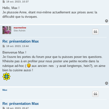
M
18 oct. 2023, 10:37
e
s
Hello, Max !
s
Je plussoie Anne, étant moi-même actuellement aux prises avec la
a
g
difficulté que tu évoques.
e
marmeline
Site Admin
Re: présentation Max
M
18 oct. 2023, 13:44
e
s
Bienvenue Max !
s
Je t'ouvre les portes du forum pour que tu puisses poser tes questions.
a
g
N'hésite pas à en profiter pour nous poster une petite recette dans la
e
rubrique ad-hoc (
aux ancien· nes : y avait longtemps, hein?), on aime
bien la cuisine aussi !
Max
Re: présentation Max
M
18 oct. 2023, 20:47