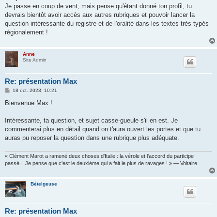
s
Je passe en coup de vent, mais pense qu'étant donné ton profil, tu
a
g
devrais bientôt avoir accès aux autres rubriques et pouvoir lancer la
e
question intéressante du registre et de l'oralité dans les textes très typés
régionalement !
Anne
Site Admin
Re: présentation Max
M
18 oct. 2023, 10:21
e
s
Bienvenue Max !
s
a
g
Intéressante, ta question, et sujet casse-gueule s'il en est. Je
e
commenterai plus en détail quand on t'aura ouvert les portes et que tu
auras pu reposer la question dans une rubrique plus adéquate.
« Clément Marot a ramené deux choses d'Italie : la vérole et l'accord du participe
passé... Je pense que c'est le deuxième qui a fait le plus de ravages ! » — Voltaire
Bételgeuse
Re: présentation Max