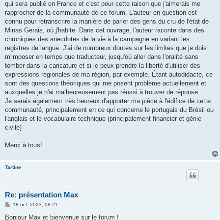
qui sera publié en France et c'est pour cette raison que j'aimerais me
rapprocher de la communauté de ce forum. L'auteur en question est
connu pour retranscrire la manière de parler des gens du cru de l'état de
Minas Gerais, où j'habite. Dans cet ouvrage, l'auteur raconte dans des
chroniques des anecdotes de la vie à la campagne en variant les
registres de langue. J'ai de nombreux doutes sur les limites que je dois
m'imposer en temps que traducteur, jusqu'où aller dans l'oralité sans
tomber dans la caricature et si je peux prendre la liberté d'utiliser des
expressions régionales de ma région, par exemple. Étant autodidacte, ce
sont des questions théoriques qui me posent problème actuellement et
auxquelles je n'ai malheureusement pas réussi à trouver de réponse.
Je serais également très heureux d'apporter ma pièce à l'édifice de cette
communauté, principalement en ce qui concerne le portugais du Brésil ou
l'anglais et le vocabulaire technique (principalement financier et génie
civile)
Merci à tous!
Tartine
Re: présentation Max
M
18 oct. 2023, 08:21
e
s
Bonjour Max et bienvenue sur le forum !