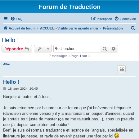
Forum de Traduction
FAQ
Inscription
Connexion
R
Accueil du forum
ACCUEIL - Visible par le monde entier
Présentation
e
Hello !
c
Rechercher
Recherche 
Répondre
h
7 messages • Page
1
sur
1
e
Allie
r
c
h
Hello !
e
M
18 janv. 2024, 20:45
e
r
s
Bonjour à toutes et à tous,
s
a
g
Je suis retombée par hasard sur ce forum que j'ai brièvement fréquenté
e
(dans son ancienne version) il y a maintenant un paquet d'années, quand
je sortais tout juste de master (ça ne me rajeunit pas...), sous un pseudo
que j'ai depuis complètement oublié !
Bref, je suis désormais traductrice et lectrice de l'anglais, spécialisée en
littérature jeunesse, et ravie de revenir passer une tête par ici