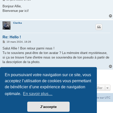
e
s
Bonjour Allie,
s
Bienvenue par ici!
a
g
e
Clarika
Re: Hello !
M
19 mars 2024, 18:28
e
s
Salut Allie ! Bon retour parmi nous !
s
Tu te souviens peut-être de ton avatar ? La mémoire étant mystérieuse,
a
g
si ça se trouve l'une d'entre nous se souviendra de ton pseudo à partir de
e
la description de ta photo.
Répondre
En poursuivant votre navigation sur ce site, vous
7 messages • Page
1
sur
1
acceptez l’utilisation de cookies vous permettant
de bénéficier d’une expérience de navigation
Aller
optimale.
En savoir plus…
Accueil du forum
Fuseau horaire sur
UTC
J’accepte
Développé par
phpBB
® Forum Software © phpBB Limited
Traduction française officielle
©
Miles Cellar