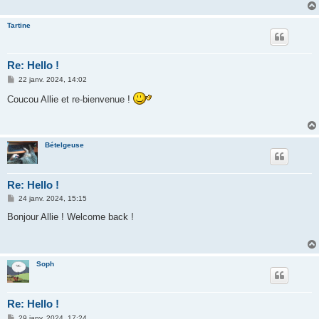
g
e
Tartine
Re: Hello !
M
22 janv. 2024, 14:02
e
s
Coucou Allie et re-bienvenue !
s
a
g
e
Bételgeuse
Re: Hello !
M
24 janv. 2024, 15:15
e
s
Bonjour Allie ! Welcome back !
s
a
g
e
Soph
Re: Hello !
M
29 janv. 2024, 17:24