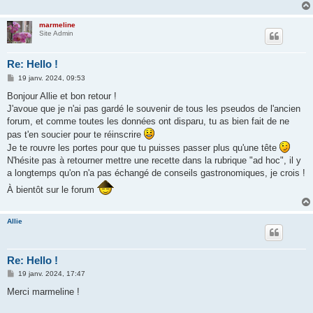
marmeline
Site Admin
Re: Hello !
M
19 janv. 2024, 09:53
e
s
Bonjour Allie et bon retour !
s
J'avoue que je n'ai pas gardé le souvenir de tous les pseudos de l'ancien
a
g
forum, et comme toutes les données ont disparu, tu as bien fait de ne
e
pas t'en soucier pour te réinscrire
Je te rouvre les portes pour que tu puisses passer plus qu'une tête
N'hésite pas à retourner mettre une recette dans la rubrique "ad hoc", il y
a longtemps qu'on n'a pas échangé de conseils gastronomiques, je crois !
À bientôt sur le forum
Allie
Re: Hello !
M
19 janv. 2024, 17:47
e
s
Merci marmeline !
s
a