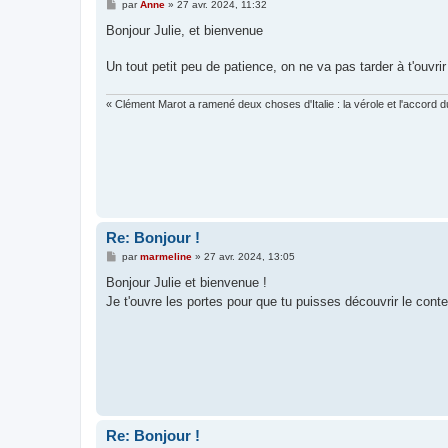
M
par
Anne
»
27 avr. 2024, 11:32
e
s
Bonjour Julie, et bienvenue
s
a
g
Un tout petit peu de patience, on ne va pas tarder à t'ouvri
e
« Clément Marot a ramené deux choses d'Italie : la vérole et l'accord du
Re: Bonjour !
M
par
marmeline
»
27 avr. 2024, 13:05
e
s
Bonjour Julie et bienvenue !
s
Je t'ouvre les portes pour que tu puisses découvrir le cont
a
g
e
Re: Bonjour !