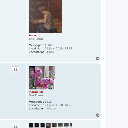
Anne
Site Admin
Messages :
1263
Inscription :
21 janv. 2018, 15:38
Localisation :
Paris
H
a
u
t
marmeline
Site Admin
Messages :
1515
Inscription :
21 janv. 2018, 16:25
Localisation :
Alsace
H
a
u
t