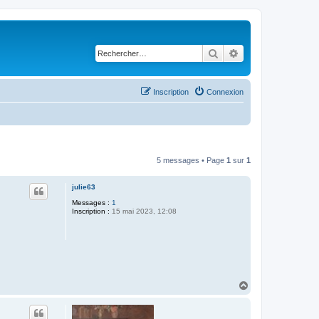
Rechercher
Recherche avancé
Inscription
Connexion
5 messages • Page
1
sur
1
julie63
Messages :
1
Inscription :
15 mai 2023, 12:08
H
a
u
t