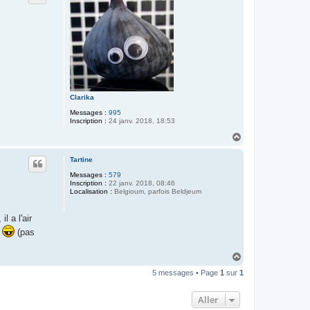
Clarika
Messages :
995
Inscription :
24 janv. 2018, 18:53
H
a
u
Tartine
t
Messages :
579
Inscription :
22 janv. 2018, 08:46
Localisation :
Belgioum, parfois Beldjeum
l a l'air
!
(pas
H
a
5 messages • Page
1
sur
1
u
t
Aller