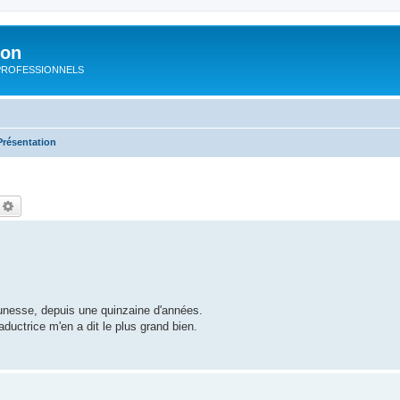
ion
rs PROFESSIONNELS
Présentation
echercher
Recherche avancée
 jeunesse, depuis une quinzaine d'années.
ductrice m'en a dit le plus grand bien.