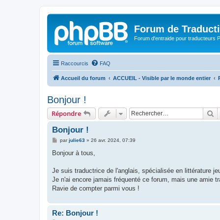
Forum de Traduct
Forum d'entraide pour traducteu
Raccourcis
FAQ
Accueil du forum
ACCUEIL - Visible par le monde entier
Bonjour !
R
Répondre
Bonjour !
M
par
julie63
»
26 avr. 2024, 07:39
e
s
Bonjour à tous,
s
a
g
Je suis traductrice de l'anglais, spécialisée en littérature
e
Je n'ai encore jamais fréquenté ce forum, mais une amie tra
Ravie de compter parmi vous !
Re: Bonjour !