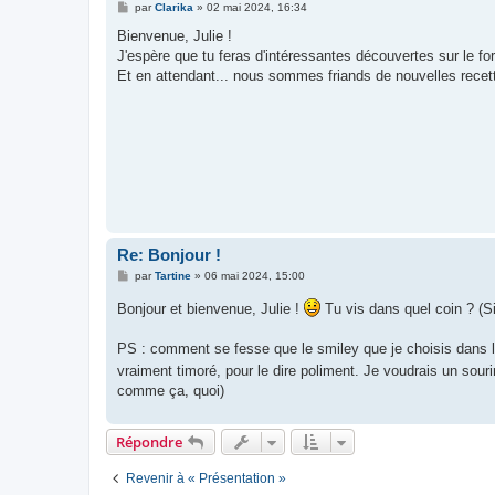
M
par
Clarika
»
02 mai 2024, 16:34
e
s
Bienvenue, Julie !
s
J'espère que tu feras d'intéressantes découvertes sur le fo
a
g
Et en attendant... nous sommes friands de nouvelles recet
e
Re: Bonjour !
M
par
Tartine
»
06 mai 2024, 15:00
e
s
Bonjour et bienvenue, Julie !
Tu vis dans quel coin ? (Si 
s
a
g
PS : comment se fesse que le smiley que je choisis dans la l
e
vraiment timoré, pour le dire poliment. Je voudrais un souri
comme ça, quoi)
Répondre
Revenir à « Présentation »